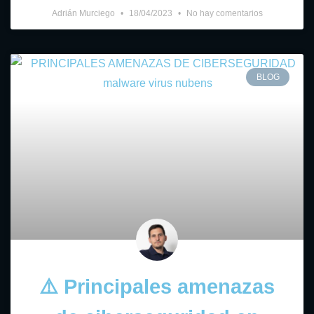
Adrián Murciego
18/04/2023
No hay comentarios
BLOG
⚠️ Principales amenazas